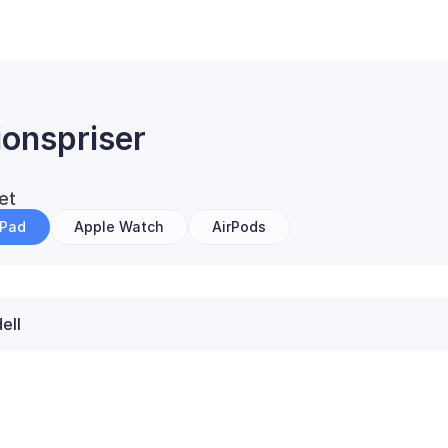
ionspriser
et
iPad
Apple Watch
AirPods