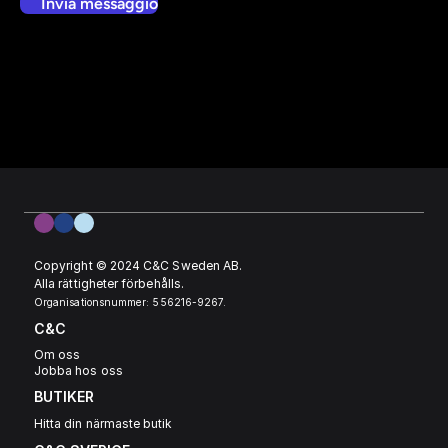
Invia messaggio
Copyright © 2024 C&C Sweden AB. 
Alla rättigheter förbehålls.
Organisationsnummer: 556216-9267.
C&C
Om oss
Jobba hos oss
BUTIKER
Hitta din närmaste butik