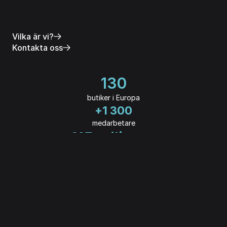
Vilka är vi?
Kontakta oss
130
butiker i Europa
+1 300
medarbetare
415 milj euro
i omsättning 2024