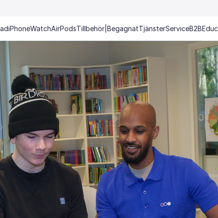
Pad
iPhone
Watch
AirPods
Tillbehör
|
Begagnat
Tjänster
Service
B2B
Educ