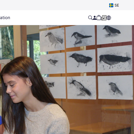
SE
ation