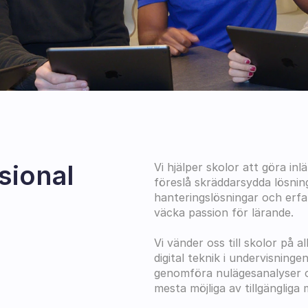
ional 
Vi hjälper skolor att göra in
föreslå skräddarsydda lösnin
hanteringslösningar och erfar
väcka passion för lärande. 
Vi vänder oss till skolor på 
digital teknik i undervisninge
genomföra nulägesanalyser och
mesta möjliga av tillgängliga