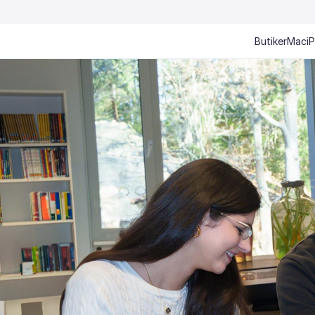
Butiker
Mac
i