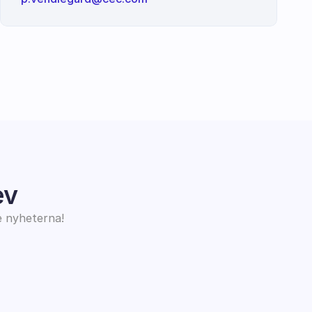
ev
e nyheterna!