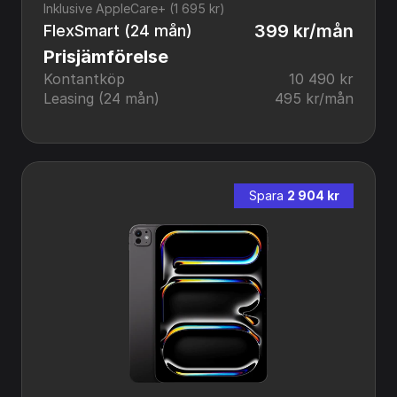
Inklusive AppleCare+ (1 695 kr)
399 kr/mån
FlexSmart (24 mån)
Prisjämförelse
Kontantköp
10 490 kr
Leasing (24 mån)
495 kr/mån
Spara 
2 904 kr