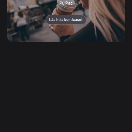
PulPac
Läs hela kundcaset
1 400 FlexSmarta företag äger 
över 9 000 Appleprodukter.