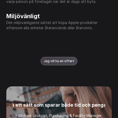
varje person på företaget när det är dags att byta.
Miljövänligt
Det miljövänligaste sättet att köpa Apple-produkter 
eftersom alla enheter återanvänds eller återvinns.
Jag vill ha en offert
miljö på ett sätt som sparar både tid och pengar –
­ – Michael Lövkvist, Purchasing & Facility Manager, 