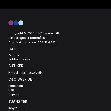
Copyright © 2024 C&C Sweden AB. 
Alla rättigheter förbehålls.
Organisationsnummer: 556216-9267.
C&C
Om oss
Jobba hos oss
BUTIKER
Hitta din närmaste butik
C&C SVERIGE 
Education
B2B
Service
TJÄNSTER
Inbyte