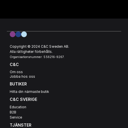
Copyright © 2024 C&C Sweden AB. 
Alla rättigheter förbehålls.
Organisationsnummer: 556216-9267.
C&C
Om oss
Jobba hos oss
BUTIKER
Hitta din närmaste butik
C&C SVERIGE 
Education
B2B
Service
TJÄNSTER