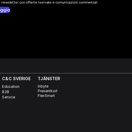
e newsletter con offerte riservate e comunicazioni commerciali
aggio
C&C SVERIGE 
TJÄNSTER
Inbyte
Education
Presentkort
B2B
FlexSmart
Service