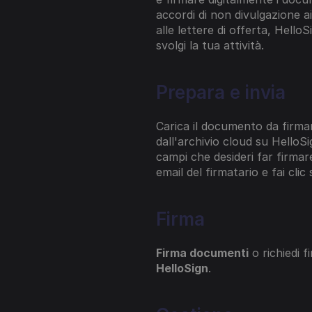
accordi di non divulgazione ai 
alle lettere di offerta, HelloS
svolgi la tua attività.
Prepara e invia
​​Carica il documento da firm
dall'archivio cloud su HelloSig
campi che desideri far firmare.
email del firmatario e fai clic 
Firma
Firma documenti
 o richiedi f
HelloSign
.