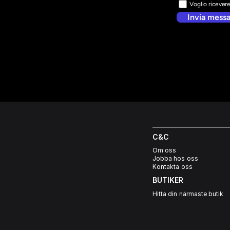
Voglio ricever
Invia mess
C&C
Om oss
Jobba hos oss
Kontakta oss
BUTIKER
Hitta din närmaste butik