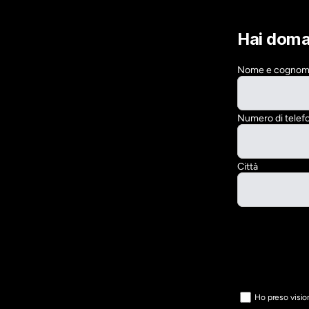
Hai dom
Nome e cogno
Numero di telef
Città
Ho preso vision