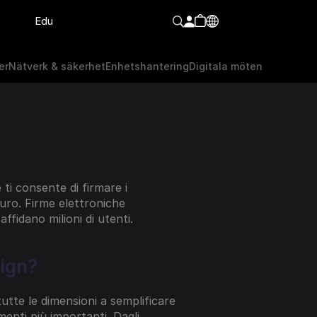
Edu
er
Nätverk & säkerhet
Enhetshantering
Digitala möten
er
Nätverk & säkerhet
Enhetshantering
Digitala möten
ti consente di firmare i 
ro. Firme elettroniche 
affidano milioni di utenti.
Sign?
tutte le dimensioni a semplificare 
enti più importanti. Dagli 