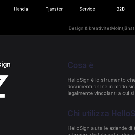
Handla
Tjänster
Service
B2B
Design & kreativitet
Molntjänst
Design & kreativitet
Molntjänst
sign
Cosa è
HelloSign è lo strumento che 
documenti online in modo sicu
legalmente vincolanti a cui si 
Chi utilizza Hello
HelloSign aiuta le aziende di 
e firmare digitalmente i docum