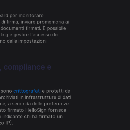
ard per monitorare 
di firma, inviare promemoria ai 
i documenti firmati. È possibile 
ing e gestire l'accesso dei 
no delle impostazioni 
, compliance e 
i sono 
crittografati
 e protetti da 
hiviati in infrastrutture di dati 
e, a seconda delle preferenze 
to firmato HelloSign fornisce 
e indicante chi ha firmato un 
o IP).