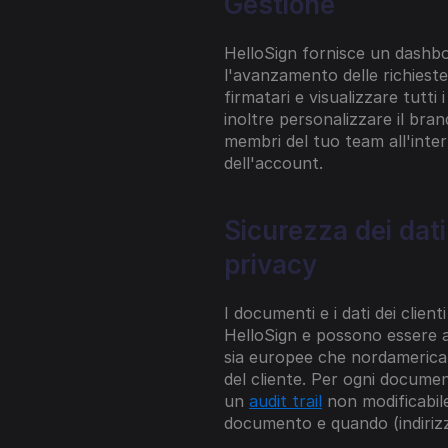
Gestione
HelloSign fornisce un dashbo
l'avanzamento delle richieste 
firmatari e visualizzare tutti 
inoltre personalizzare il brand
membri del tuo team all'inter
dell'account.
Sicurezza dei dati
privacy
I documenti e i dati dei client
HelloSign e possono essere arc
sia europee che nordamerican
del cliente. Per ogni documen
un 
audit trail
 non modificabil
documento e quando (indirizz