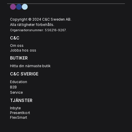
Copyright © 2024 C&C Sweden AB. 
Alla rättigheter förbehålls.
Organisationsnummer: 556216-9267.
C&C
Om oss
Jobba hos oss
BUTIKER
Hitta din närmaste butik
C&C SVERIGE 
Education
B2B
Service
TJÄNSTER
Inbyte
Presentkort
FlexSmart