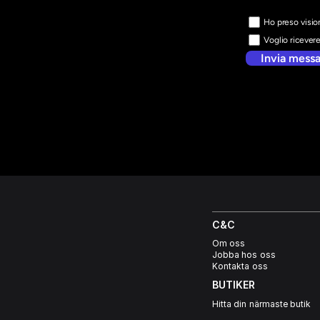
Ho preso vision
Voglio ricever
Invia mess
C&C
Om oss
Jobba hos oss
Kontakta oss
BUTIKER
Hitta din närmaste butik