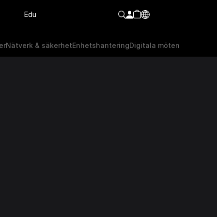
Edu
er
Nätverk & säkerhet
Enhetshantering
Digitala möten
er
Nätverk & säkerhet
Enhetshantering
Digitala möten