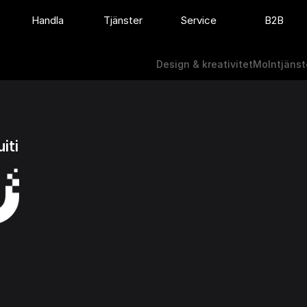
Handla
Tjänster
Service
B2B
Design & kreativitet
Molntjänst
Design & kreativitet
Molntjänst
iti