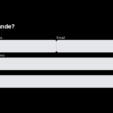
ande?
me
Email
ono