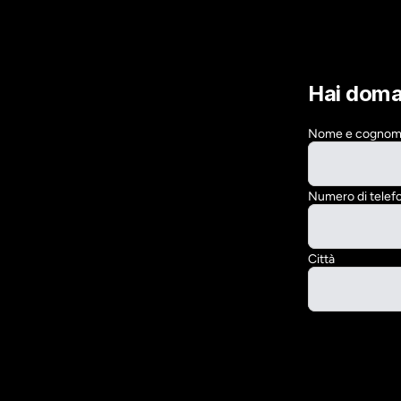
Hai dom
Nome e cogno
Numero di telef
Città