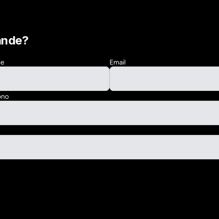
ande?
me
Email
ono