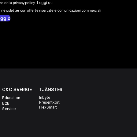
Leggi qui
e della privacy policy
e newsletter con offerte riservate e comunicazioni commerciali
aggio
C&C SVERIGE 
TJÄNSTER
Inbyte
Education
Presentkort
B2B
FlexSmart
Service