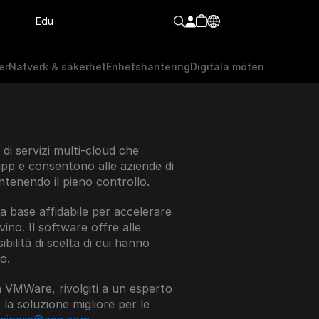
Edu
er
Nätverk & säkerhet
Enhetshantering
Digitala möten
er
Nätverk & säkerhet
Enhetshantering
Digitala möten
i servizi multi-cloud che 
app e consentono alle aziende di 
ntenendo il pieno controllo.
a base affidabile per accelerare 
ino. Il software offre alle 
ibilità di scelta di cui hanno 
o.
a VMWare, rivolgiti a un esperto 
la soluzione migliore per le 