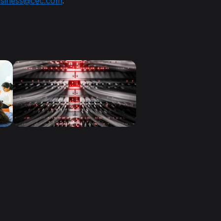
siness@cec.com
.