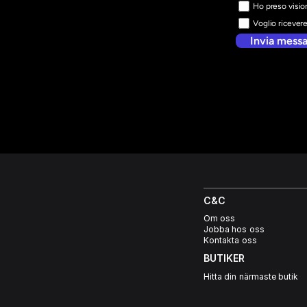
Ho preso vision
Voglio ricever
Invia mess
C&C
Om oss
Jobba hos oss
Kontakta oss
BUTIKER
Hitta din närmaste butik