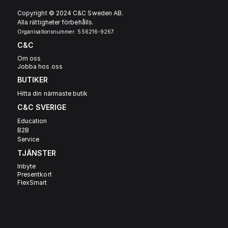
Copyright © 2024 C&C Sweden AB. 
Alla rättigheter förbehålls.
Organisationsnummer: 556216-9267.
C&C
Om oss
Jobba hos oss
BUTIKER
Hitta din närmaste butik
C&C SVERIGE 
Education
B2B
Service
TJÄNSTER
Inbyte
Presentkort
FlexSmart