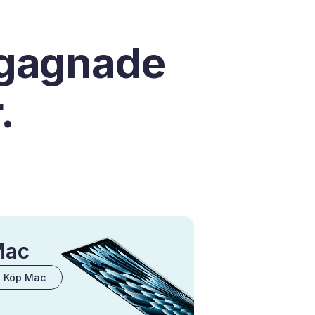
egagnade 
.
ac 
Köp Mac