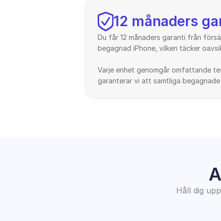
12 månaders gar
Du får 12 månaders garanti från för
begagnad iPhone, vilken täcker oavsik
Varje enhet genomgår omfattande test
garanterar vi att samtliga begagnade e
A
Håll dig up