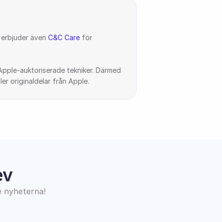
erbjuder även 
C&C Care
 för 
pple-auktoriserade tekniker. Därmed 
er originaldelar från Apple.
ev
e nyheterna!