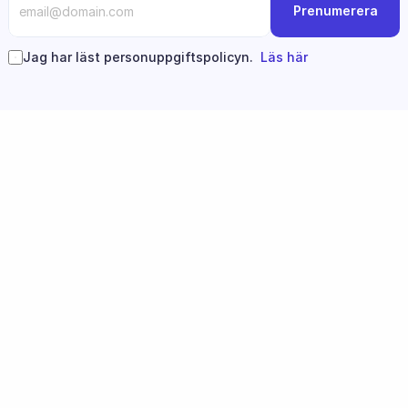
Prenumerera
Jag har läst personuppgiftspolicyn.  
Läs här
Följ oss