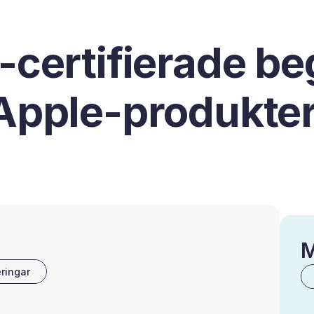
-certifierade b
Apple-produkter
M
ringar