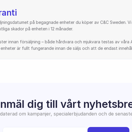
anti
säljningsdatumet på begagnade enheter du köper av C&C Sweden. Vi 
tliga skador på enheten i 12 månader.
er innan försäljning – både hårdvara och mjukvara testas av våra A
nheter är fullt fungerande innan de säljs och att de endast innehåll
nmäl dig till vårt nyhetsbr
pdaterad om kampanjer, specialerbjudanden och de senast