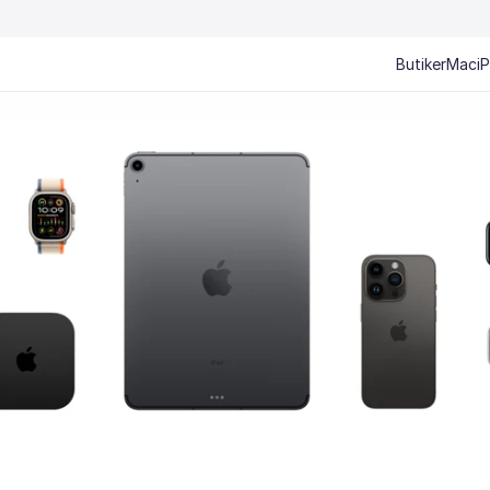
Butiker
Mac
i