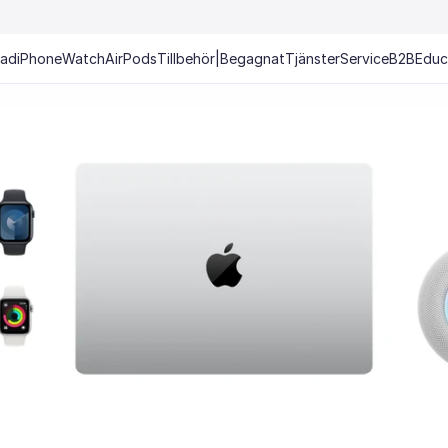
Pad
iPhone
Watch
AirPods
Tillbehör
|
Begagnat
Tjänster
Service
B2B
Educ