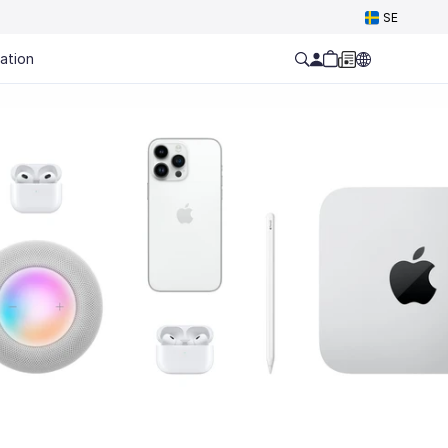
SE
ation