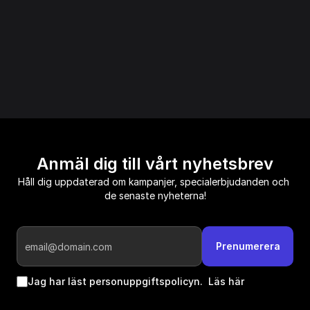
behöver ni mer löpande hjälp? Oavsett har Apple ett 
avtal som passar era behov.
Anmäl dig till vårt nyhetsbrev
Håll dig uppdaterad om kampanjer, specialerbjudanden och 
de senaste nyheterna!
Prenumerera
Jag har läst personuppgiftspolicyn.  
Läs här