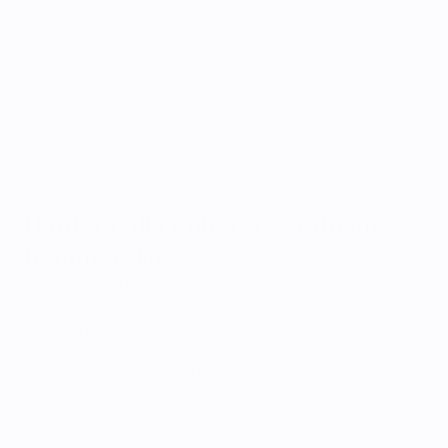
Hantera alla enheter var du än 
befinner dig
Efter driftsättningen gör Apple School Manager 
och MDM-lösningar det möjligt för IT-avdelningen 
att fjärrkonfigurera enheter, hantera dussintals 
inställningar och enkelt köpa och distribuera appar 
och böcker.‍ Genom att använda en MDM-lösning 
som Jamf School kan du enkelt driftsätta och 
hantera enheter så att lärarna kan fokusera på sitt 
verkliga mål; undervisningen.‍ 