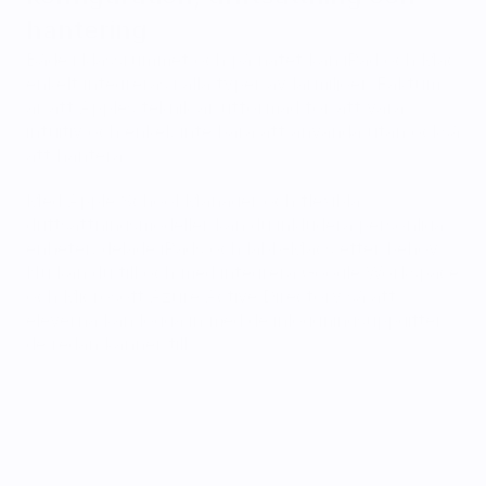
hantering
Både i klassrummet och på nätet kan iPad och Mac 
enkelt integreras i alla typer av lärmiljöer. Faktum 
är att Apples teknik är utformad för att vara 
intuitiv och enkel, inte bara att använda utan också 
att hantera.‍ 
Med Apple School Manager och flexibla 
driftsättningsmodeller kan du inkludera personliga 
enheter, delade iPads och labb-Macs efter behov.‍ 
Nu kan du till och med integrera Google Workspace 
och Microsoft Azure Active Directory så att 
eleverna kan logga in med de inloggningsuppgifter 
de redan känner till.