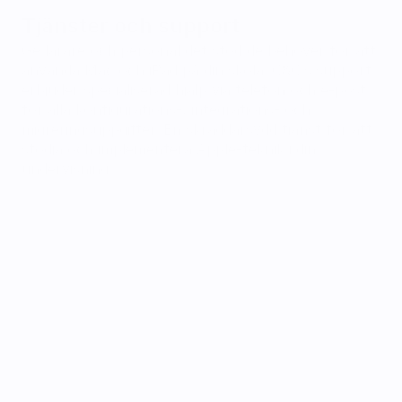
Tjänster och support
Ge lärare och personal det stöd de behöver för att 
använda Mac och iPad på din skola. C&C:s support 
erbjuder specialiserad hjälp via telefon och e-post 
för alla konfigurations-, integrations- och 
migreringsuppgifter. En skräddarsydd tjänst för att 
stödja och implementera Apple-teknik i din 
undervisning.