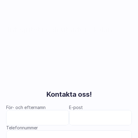
Integritet i och utanför skolan
Alla Apple-produkter, även de som är avsedda för 
utbildning, innehåller kontroller och funktioner som 
skyddar personlig information. Apple utformar 
enheterna för att begränsa insamling och 
användning av data, vilket ger insyn och kontroll 
över allt du väljer att dela med dig av.‍ Dessutom är 
hårdvaran och mjukvaran i Apples enheter 
utformade för att fungera tillsammans och ge dig 
maximal säkerhet.
Kontakta oss!
För- och efternamn
E-post
Telefonnummer