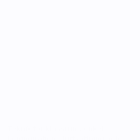
Teknik för klassrum: enkel 
konfiguration, driftsättning och 