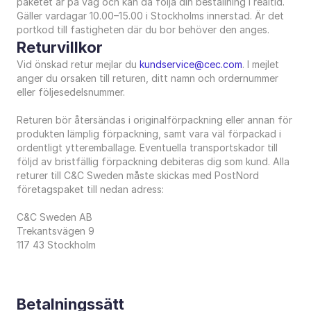
paketet är på väg och kan då följa din beställning i realtid. 
Gäller vardagar 10.00–15.00 i Stockholms innerstad. Är det 
portkod till fastigheten där du bor behöver den anges.
Returvillkor
Vid önskad retur mejlar du 
kundservice@cec.com
. I mejlet 
anger du orsaken till returen, ditt namn och ordernummer 
eller följesedelsnummer. 
Returen bör återsändas i originalförpackning eller annan för 
produkten lämplig förpackning, samt vara väl förpackad i 
ordentligt ytteremballage. Eventuella transportskador till 
följd av bristfällig förpackning debiteras dig som kund. Alla 
returer till C&C Sweden måste skickas med PostNord 
företagspaket till nedan adress:
C&C Sweden AB
Trekantsvägen 9
117 43 Stockholm
Betalningssätt