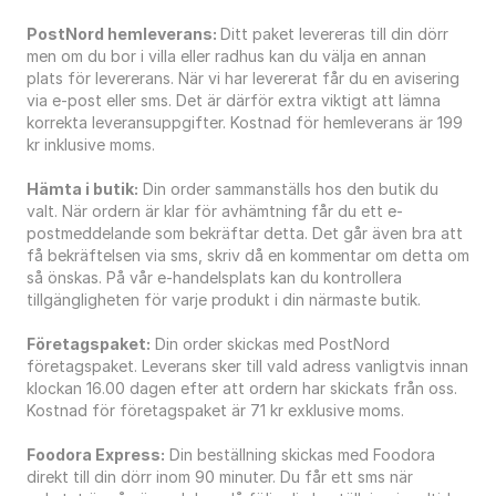
PostNord hemleverans: 
Ditt paket levereras till din dörr 
men om du bor i villa eller radhus kan du välja en annan 
plats för levererans. När vi har levererat får du en avisering 
via e-post eller sms. Det är därför extra viktigt att lämna 
korrekta leveransuppgifter. Kostnad för hemleverans är 199 
kr inklusive moms.
Hämta i butik:
 Din order sammanställs hos den butik du 
valt. När ordern är klar för avhämtning får du ett e-
postmeddelande som bekräftar detta. Det går även bra att 
få bekräftelsen via sms, skriv då en kommentar om detta om 
så önskas. På vår e-handelsplats kan du kontrollera 
tillgängligheten för varje produkt i din närmaste butik.
Företagspaket:
 Din order skickas med PostNord 
företagspaket. Leverans sker till vald adress vanligtvis innan 
klockan 16.00 dagen efter att ordern har skickats från oss. 
Kostnad för företagspaket är 71 kr exklusive moms. 
Foodora Express:
 Din beställning skickas med Foodora 
direkt till din dörr inom 90 minuter. Du får ett sms när 