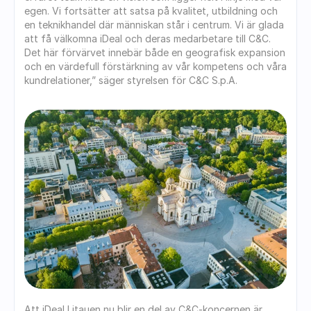
egen. Vi fortsätter att satsa på kvalitet, utbildning och 
en teknikhandel där människan står i centrum. Vi är glada 
att få välkomna iDeal och deras medarbetare till C&C. 
Det här förvärvet innebär både en geografisk expansion 
och en värdefull förstärkning av vår kompetens och våra 
kundrelationer,” säger styrelsen för C&C S.p.A.
Att iDeal Litauen nu blir en del av C&C-koncernen är 