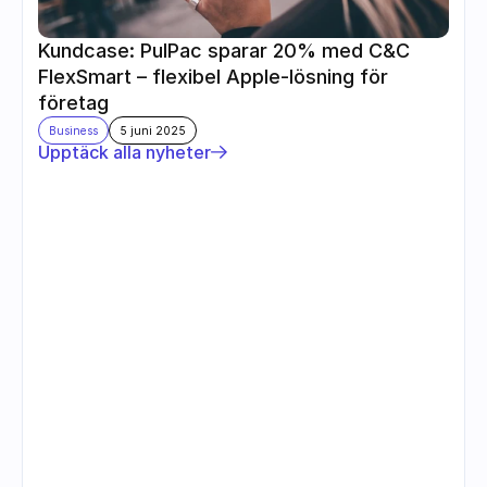
Kundcase: PulPac sparar 20% med C&C 
FlexSmart – flexibel Apple-lösning för 
företag
Business
5 juni 2025
Upptäck alla nyheter
Följ oss