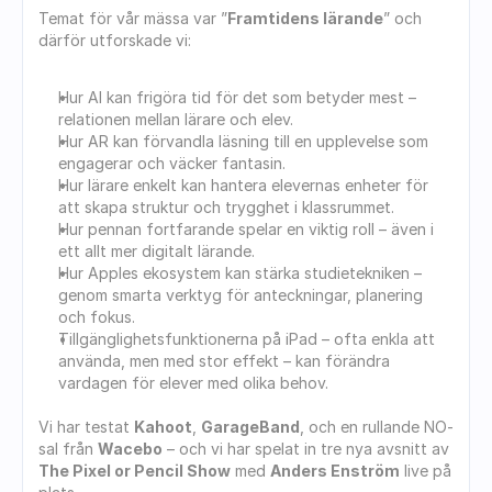
Temat för vår mässa var ”
Framtidens lärande
” och 
därför utforskade vi:
Hur AI kan frigöra tid för det som betyder mest – 
relationen mellan lärare och elev.
Hur AR kan förvandla läsning till en upplevelse som 
engagerar och väcker fantasin.
Hur lärare enkelt kan hantera elevernas enheter för 
att skapa struktur och trygghet i klassrummet.
Hur pennan fortfarande spelar en viktig roll – även i 
ett allt mer digitalt lärande.
Hur Apples ekosystem kan stärka studietekniken – 
genom smarta verktyg för anteckningar, planering 
och fokus.
Tillgänglighetsfunktionerna på iPad – ofta enkla att 
använda, men med stor effekt – kan förändra 
vardagen för elever med olika behov.
Vi har testat 
Kahoot
, 
GarageBand
, och en rullande NO-
sal från 
Wacebo
 – och vi har spelat in tre nya avsnitt av 
The Pixel or Pencil Show
 med 
Anders Enström
 live på 