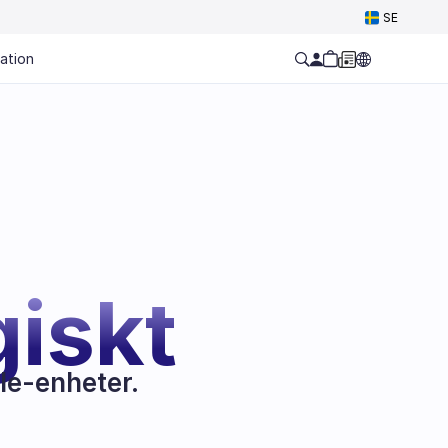
SE
ation
iskt
le-enheter.