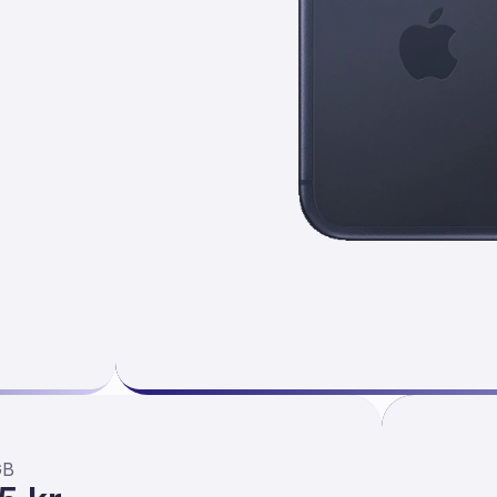
e 17
GB