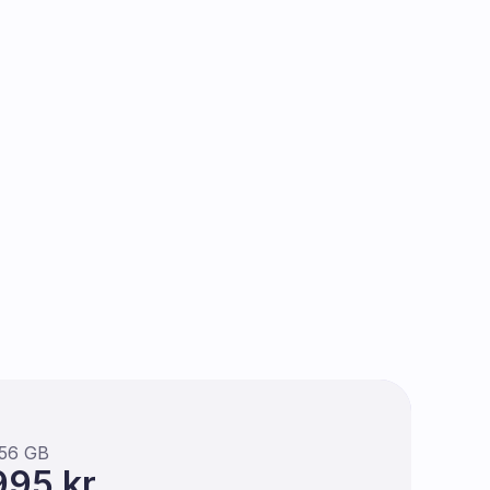
e 17 Pro
56 GB
995 kr