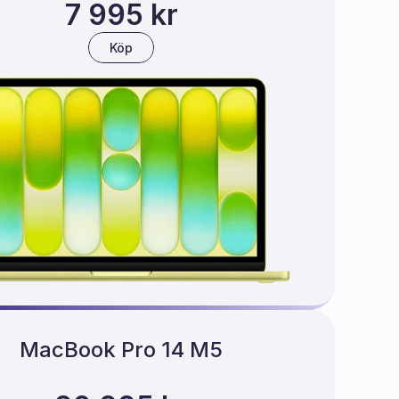
7 995 kr
Köp
MacBook Pro 14 M5
0-core, CPU/GPU, 16 GB, 512 GB SSD