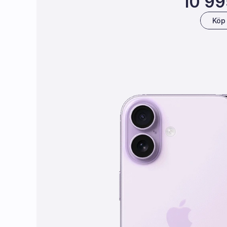
10 99
Köp