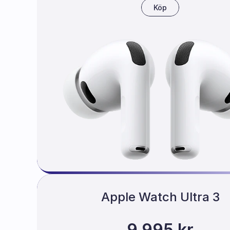
Köp
Apple Watch Ultra 3
GPS + Cellular 49mm med Bergsloo
9 995 kr