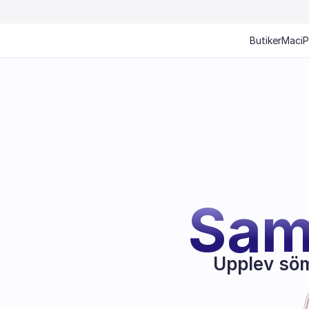
Butiker
Mac
i
Sam
Upplev söm