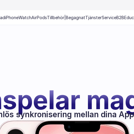
Pad
iPhone
Watch
AirPods
Tillbehör
|
Begagnat
Tjänster
Service
B2B
Educ
spelar mag
lös synkronisering mellan dina App