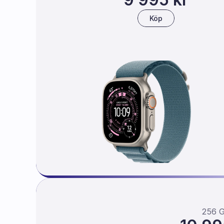
Köp
iPhon
256 