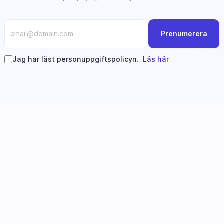
Prenumerera
Jag har läst personuppgiftspolicyn.  
Läs här
Följ oss