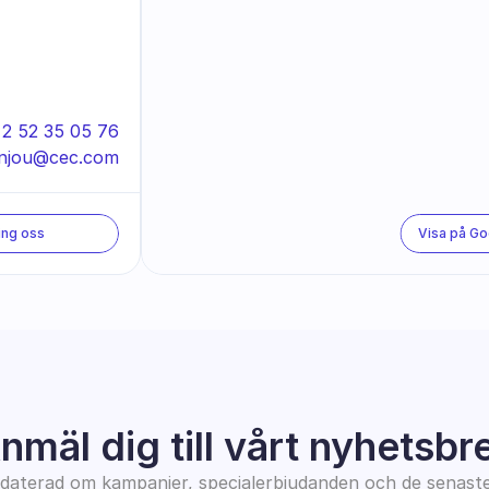
 2 52 35 05 76
njou@cec.com
ing oss
Visa på G
nmäl dig till vårt nyhetsbr
pdaterad om kampanjer, specialerbjudanden och de senast