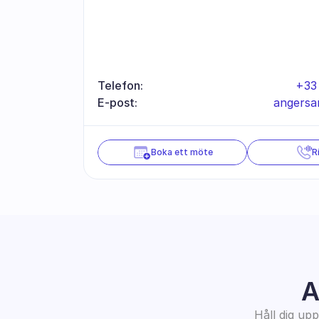
Telefon:
+33
E-post:
angersa
Boka ett möte
R
A
Håll dig up