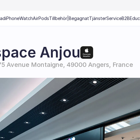
Pad
iPhone
Watch
AirPods
Tillbehör
|
Begagnat
Tjänster
Service
B2B
Educ
space Anjou
75 Avenue Montaigne, 49000 Angers, France