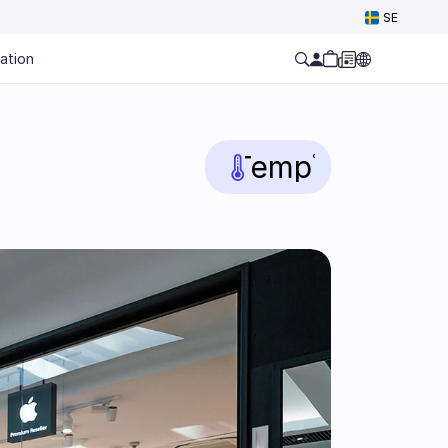
Select Language
SE
ation
Temp
°C