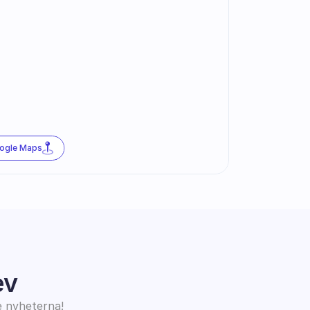
oogle Maps
ev
e nyheterna!