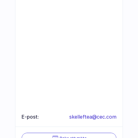
E-post:
skelleftea@cec.com