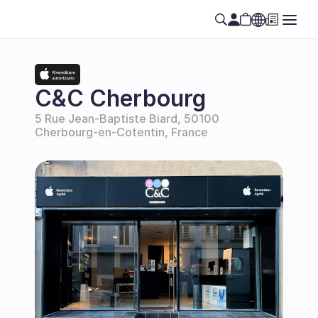
Select Language
SE
C&C Cherbourg
5 Rue Jean-Baptiste Biard, 50100 
Cherbourg-en-Cotentin, France