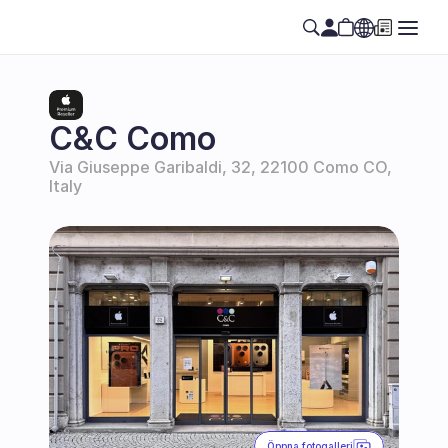
Select Language
SE
C&C Como
Via Giuseppe Garibaldi, 32, 22100 Como CO, 
Italy
Öppna fotogalleri