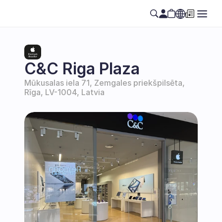
Select Language
SE
C&C Riga Plaza
Mūkusalas iela 71, Zemgales priekšpilsēta, 
Rīga, LV-1004, Latvia