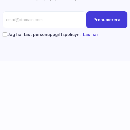
Prenumerera
Jag har läst personuppgiftspolicyn.  
Läs här
Följ oss