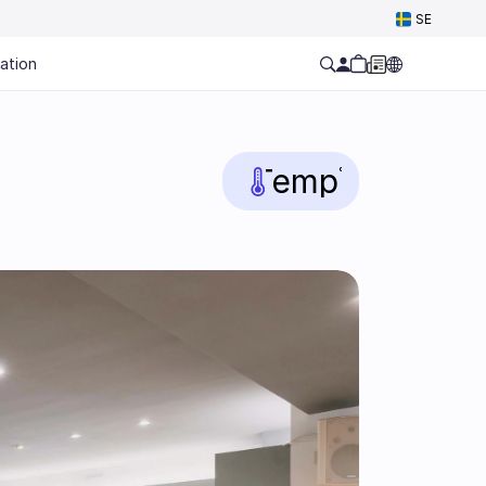
Select Language
SE
ation
Temp
°C