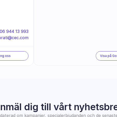
06 944 13 993
rati@cec.com
ing oss
Visa på G
nmäl dig till vårt nyhetsbr
pdaterad om kampanjer, specialerbjudanden och de senast