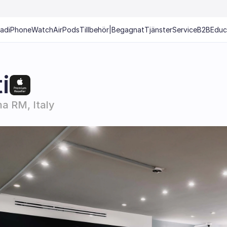
Pad
iPhone
Watch
AirPods
Tillbehör
|
Begagnat
Tjänster
Service
B2B
Educ
i
ma RM, Italy