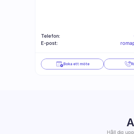
Telefon:
E-post:
romap
Boka ett möte
R
A
Håll dig up