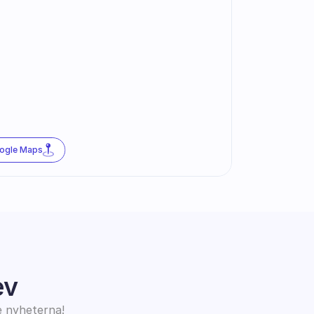
oogle Maps
ev
e nyheterna!