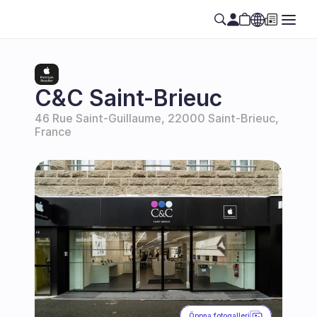
Select Language
SE
C&C Saint-Brieuc
46 Rue Saint-Guillaume, 22000 Saint-Brieuc, 
France
Öppna fotogalleri