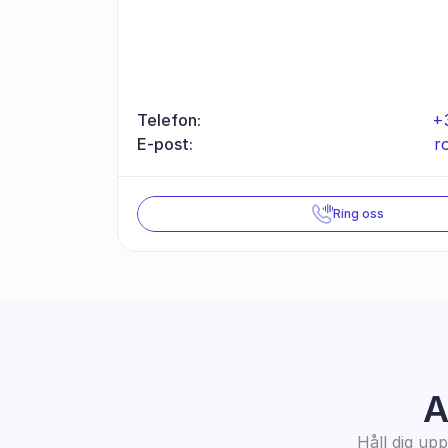
Telefon:
+
E-post:
r
Ring oss
A
Håll dig up