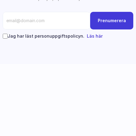
Prenumerera
Jag har läst personuppgiftspolicyn.  
Läs här
Följ oss