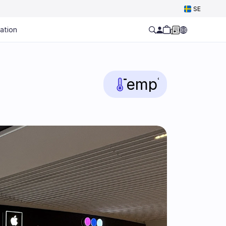
Select Language
SE
ation
Temp
°C