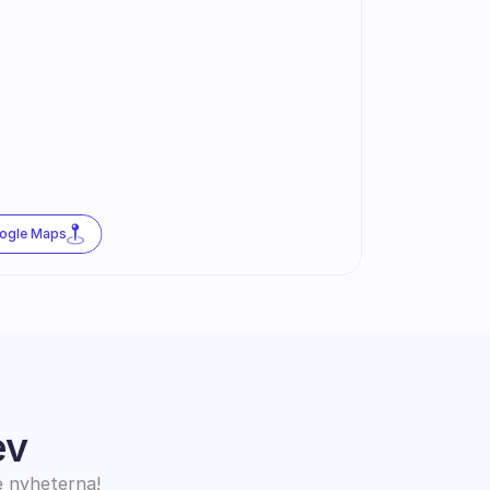
oogle Maps
ev
e nyheterna!