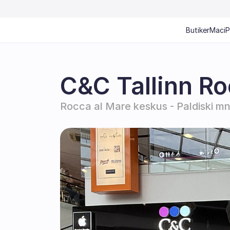
Butiker
Mac
i
C&C Tallinn Ro
Rocca al Mare keskus - Paldiski mnt