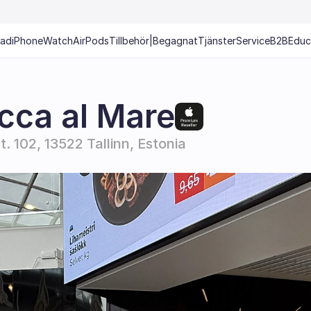
Pad
iPhone
Watch
AirPods
Tillbehör
|
Begagnat
Tjänster
Service
B2B
Educ
cca al Mare
. 102, 13522 Tallinn, Estonia