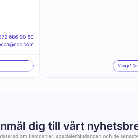
372 686 90 50
occa@cec.com
Visa på G
nmäl dig till vårt nyhetsbr
pdaterad om kampanjer, specialerbjudanden och de senast