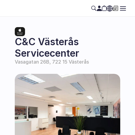
Select Language
SE
C&C Västerås 
Servicecenter
Vasagatan 26B, 722 15 Västerås