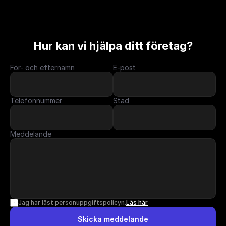
Hur kan vi hjälpa ditt företag?
För- och efternamn
E-post
Telefonnummer
Stad
Meddelande
Jag har läst personuppgiftspolicyn.
Läs här
Skicka meddelande